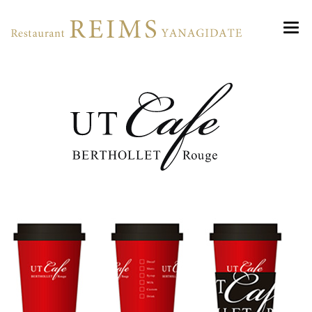
ランス・ヤナギダテ 丸の内
ABOUT
MENU
ACCESS
Lunch
RESERVATION
Dinner
NEWS
Christmas 2025
PHOTO GALLERY
WEDDING