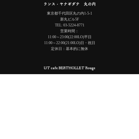
ランス・ヤナギダテ 丸の内
東京都千代田区丸の内1-5-1
新丸ビル5F
TEL: 03-5224-8771
営業時間：
11:00～23:00(22:00LO)平日
11:00～22:00(21:00LO)日・祝日
定休日：基本的に無休
UT cafe BERTHOLLET Rouge
東京都文京区本郷7-3-1 東京大学大学院 情報学環・福武ホール
TEL: 03-5841-0211
営業時間：10:00~20:30(LO20:00)
定休日：日曜・祝日
Restaurant REIMS YANAGIDATE © 2024
会社概要
/
採用情報
/
お問い合わせ