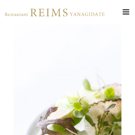
ランス・ヤナギダテ 丸の内
ABOUT
MENU
ACCESS
Lunch
RESERVATION
Dinner
NEWS
Christmas 2025
PHOTO GALLERY
WEDDING