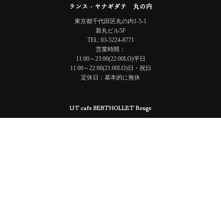
ランス・ヤナギダテ 丸の内
東京都千代田区丸の内1-5-1
新丸ビル5F
TEL: 03-5224-8771
営業時間：
11:00～23:00(22:00LO)平日
11:00～22:00(21:00LO)日・祝日
定休日：基本的に無休
UT cafe BERTHOLLET Rouge
東京都文京区本郷7-3-1 東京大学大学院 情報学環・福武ホール
TEL: 03-5841-0211
営業時間：10:00~20:30(LO20:00)
定休日：日曜・祝日
Restaurant REIMS YANAGIDATE © 2024
会社概要
/
採用情報
/
お問い合わせ