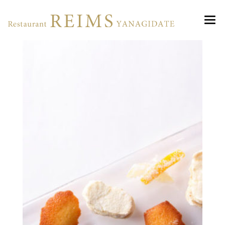
ランス・ヤナギダテ 丸の内
ABOUT
MENU
ACCESS
Lunch
RESERVATION
Dinner
NEWS
Christmas 2025
PHOTO GALLERY
WEDDING